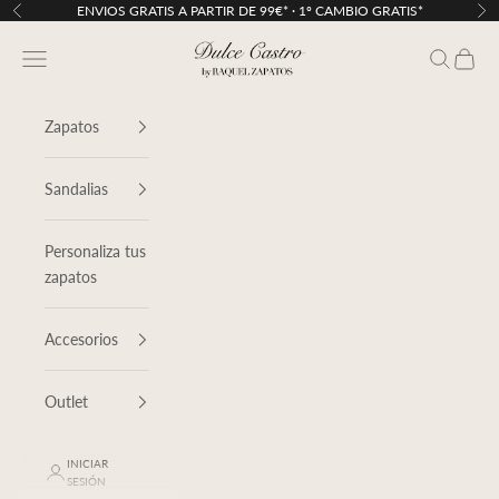
Ir al contenido
ENVIOS GRATIS A PARTIR DE 99€* · 1º CAMBIO GRATIS*
Anterior
Sig
Dulce Castro
Menú
Buscar
Cesta
Zapatos
Sandalias
Personaliza tus
zapatos
Accesorios
Outlet
INICIAR
SESIÓN