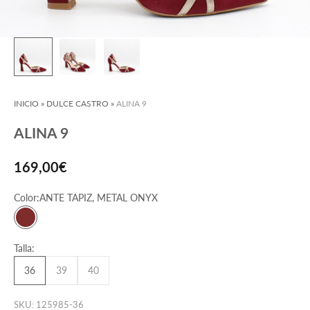
INICIO
»
DULCE CASTRO
»
ALINA 9
ALINA 9
Precio de oferta
169,00€
Color:
ANTE TAPIZ, METAL ONYX
ANTE TAPIZ, METAL ONYX
Talla:
36
39
40
SKU: 125985-36