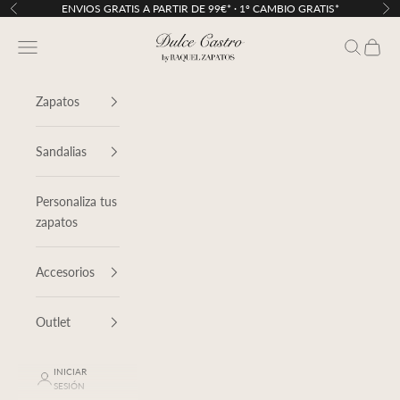
Ir al contenido
ENVIOS GRATIS A PARTIR DE 99€* · 1º CAMBIO GRATIS*
Anterior
Sig
Dulce Castro
Menú
Buscar
Cesta
Zapatos
Sandalias
Personaliza tus
zapatos
Accesorios
Outlet
INICIAR
SESIÓN