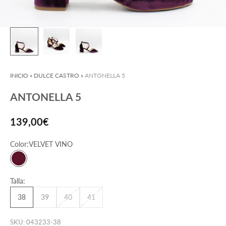
INICIO
»
DULCE CASTRO
»
ANTONELLA 5
ANTONELLA 5
Precio de oferta
139,00€
Color:
VELVET VINO
VELVET VINO
Talla:
38
39
40
41
SKU: 043233-38