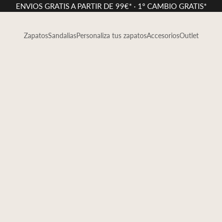
ENVIOS GRATIS A PARTIR DE 99€* · 1º CAMBIO GRATIS*
Zapatos
Sandalias
Personaliza tus zapatos
Accesorios
Outlet