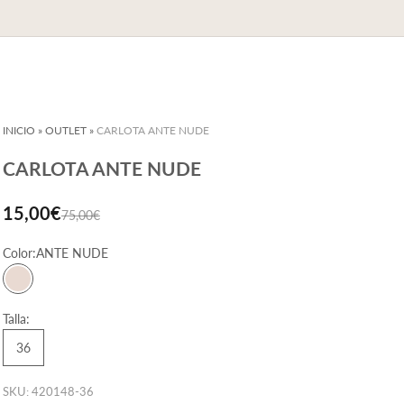
INICIO
»
OUTLET
»
CARLOTA ANTE NUDE
CARLOTA ANTE NUDE
Precio de oferta
15,00€
Precio normal
75,00€
Color:
ANTE NUDE
ANTE NUDE
Talla:
36
SKU: 420148-36