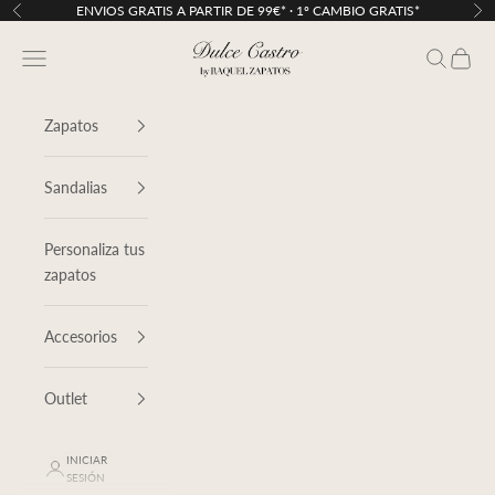
Ir al contenido
ENVIOS GRATIS A PARTIR DE 99€* · 1º CAMBIO GRATIS*
Anterior
Sig
Dulce Castro
Menú
Buscar
Cesta
Zapatos
Sandalias
Personaliza tus
zapatos
Accesorios
Outlet
INICIAR
SESIÓN