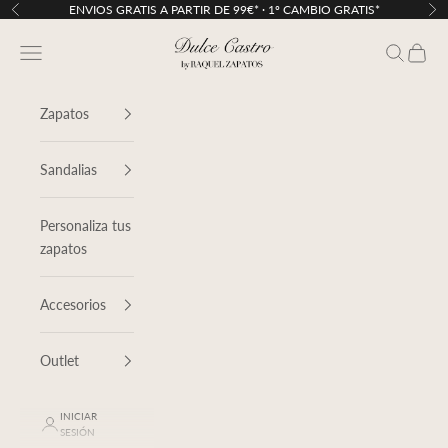
Ir al contenido
ENVIOS GRATIS A PARTIR DE 99€* · 1º CAMBIO GRATIS*
Anterior
Sig
Dulce Castro
Menú
Buscar
Cesta
Zapatos
Sandalias
Personaliza tus
zapatos
Accesorios
Outlet
INICIAR
SESIÓN