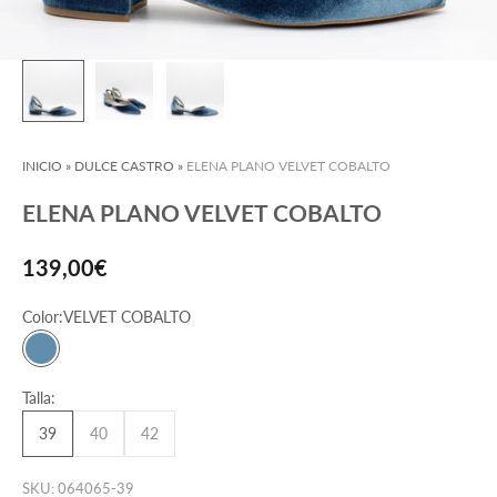
INICIO
»
DULCE CASTRO
»
ELENA PLANO VELVET COBALTO
ELENA PLANO VELVET COBALTO
Precio de oferta
139,00€
Color:
VELVET COBALTO
VELVET COBALTO
Talla:
39
40
42
SKU: 064065-39