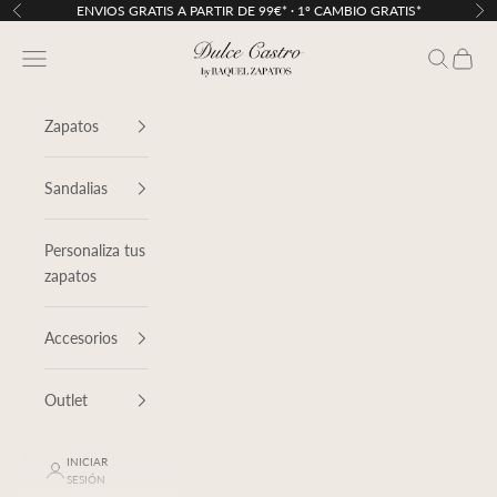
Ir al contenido
ENVIOS GRATIS A PARTIR DE 99€* · 1º CAMBIO GRATIS*
Anterior
Sig
Dulce Castro
Menú
Buscar
Cesta
Zapatos
Sandalias
Personaliza tus
zapatos
Accesorios
Outlet
INICIAR
SESIÓN