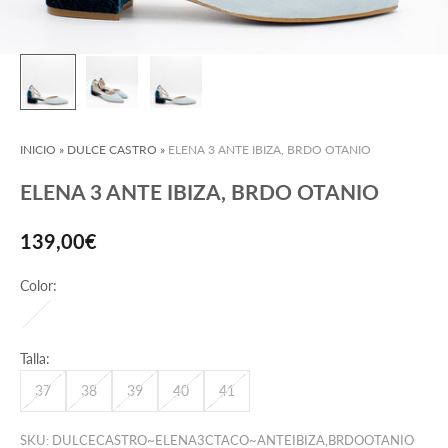
INICIO
»
DULCE CASTRO
»
ELENA 3 ANTE IBIZA, BRDO OTANIO
ELENA 3 ANTE IBIZA, BRDO OTANIO
Precio de oferta
139,00€
Color:
ANTE IBIZA, BRDO OTANIO
Talla:
37
38
39
40
41
SKU: DULCECASTRO~ELENA3CTACO~ANTEIBIZA,BRDOOTANIO