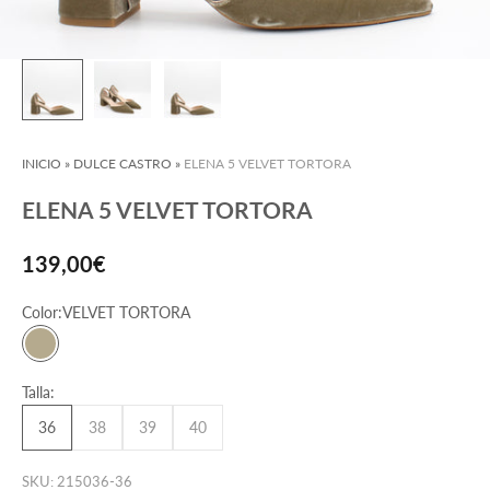
INICIO
»
DULCE CASTRO
»
ELENA 5 VELVET TORTORA
ELENA 5 VELVET TORTORA
Precio de oferta
139,00€
Color:
VELVET TORTORA
VELVET TORTORA
Talla:
36
38
39
40
SKU: 215036-36