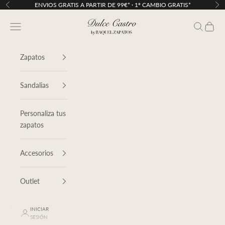
Ir al contenido
ENVIOS GRATIS A PARTIR DE 99€* · 1º CAMBIO GRATIS*
Anterior
Sig
Dulce Castro
Menú
Buscar
Cesta
Zapatos
Sandalias
Personaliza tus
zapatos
Accesorios
Outlet
INICIAR
SESIÓN