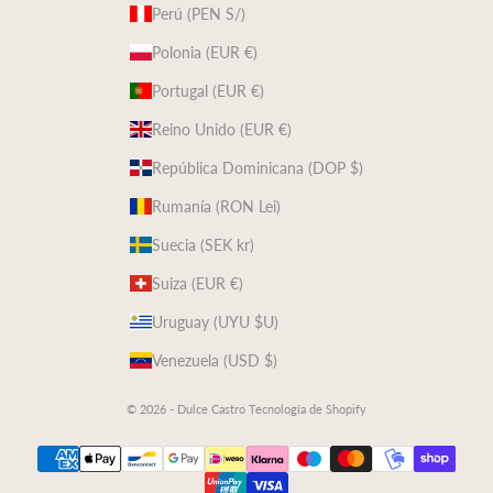
Perú (PEN S/)
Polonia (EUR €)
Portugal (EUR €)
Reino Unido (EUR €)
República Dominicana (DOP $)
Rumanía (RON Lei)
Suecia (SEK kr)
Suiza (EUR €)
Uruguay (UYU $U)
Venezuela (USD $)
© 2026 - Dulce Castro
Tecnología de Shopify