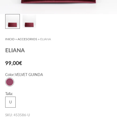
INICIO
»
ACCESORIOS
»
ELIANA
ELIANA
Precio de oferta
99,00€
Color:
VELVET GUINDA
VELVET GUINDA
Talla:
U
SKU: 453586-U