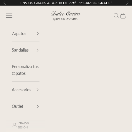
Ir al contenido
ENVIOS GRATIS A PARTIR DE 99€* · 1º CAMBIO GRATIS*
Anterior
Sig
Dulce Castro
Menú
Buscar
Cesta
Zapatos
Sandalias
Personaliza tus
zapatos
Accesorios
Outlet
INICIAR
SESIÓN