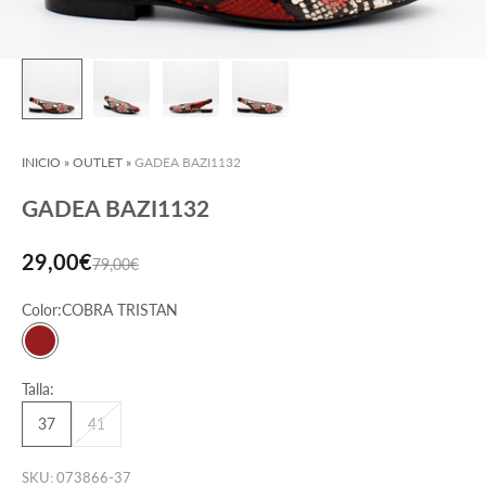
INICIO
»
OUTLET
»
GADEA BAZI1132
GADEA BAZI1132
Precio de oferta
29,00€
Precio normal
79,00€
Color:
COBRA TRISTAN
COBRA TRISTAN
Talla:
37
41
SKU: 073866-37