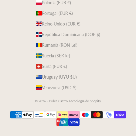
Polonia (EUR €)
Portugal (EUR €)
Reino Unido (EUR €)
República Dominicana (DOP $)
Rumanía (RON Lei)
Suecia (SEK kr)
Suiza (EUR €)
Uruguay (UYU $U)
Venezuela (USD $)
© 2026 - Dulce Castro
Tecnología de Shopify