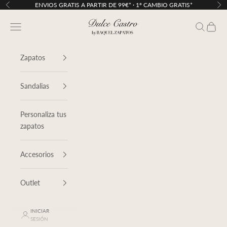
Ir al contenido
ENVIOS GRATIS A PARTIR DE 99€* · 1º CAMBIO GRATIS*
Anterior
Sig
Dulce Castro
Menú
Buscar
Cesta
Zapatos
Sandalias
Personaliza tus
zapatos
Accesorios
Outlet
INICIAR
SESIÓN