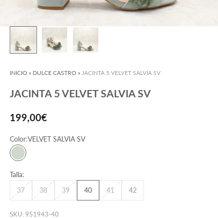
INICIO
»
DULCE CASTRO
»
JACINTA 5 VELVET SALVIA SV
JACINTA 5 VELVET SALVIA SV
Precio de oferta
199,00€
Color:
VELVET SALVIA SV
VELVET SALVIA SV
Talla:
37
38
39
40
41
42
SKU: 951943-40