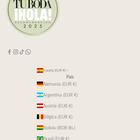
España (EUR €)
País
Alemania (EUR €)
Argentina (EUR €)
Austria (EUR €)
Bélgica (EUR €)
Bolivia (BOB Bs.)
Brasil (EUR €)