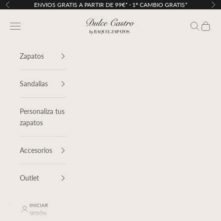
Ir al contenido
ENVIOS GRATIS A PARTIR DE 99€* · 1º CAMBIO GRATIS*
Anterior
Sig
Dulce Castro
Menú
Buscar
Cesta
Zapatos
Sandalias
Personaliza tus
zapatos
Accesorios
Outlet
INICIAR
SESIÓN