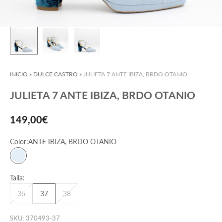
INICIO
»
DULCE CASTRO
»
JULIETA 7 ANTE IBIZA, BRDO OTANIO
JULIETA 7 ANTE IBIZA, BRDO OTANIO
Precio de oferta
149,00€
Color:
ANTE IBIZA, BRDO OTANIO
ANTE IBIZA, BRDO OTANIO
Talla:
36
37
38
SKU: 370493-37