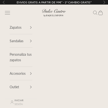
Ir al contenido
ENVIOS GRATIS A PARTIR DE 99€* · 1º CAMBIO GRATIS*
Anterior
Sig
Dulce Castro
Menú
Buscar
Cesta
Zapatos
Sandalias
Personaliza tus
zapatos
Accesorios
Outlet
INICIAR
SESIÓN