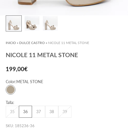
INICIO
»
DULCE CASTRO
»
NICOLE 11 METAL STONE
NICOLE 11 METAL STONE
Precio de oferta
199,00€
Color:
METAL STONE
METAL STONE
Talla:
35
36
37
38
39
SKU: 185236-36