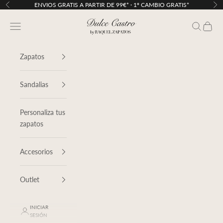
Ir al contenido
ENVIOS GRATIS A PARTIR DE 99€* · 1º CAMBIO GRATIS*
Anterior
Sig
Dulce Castro
Menú
Buscar
Cesta
Zapatos
Sandalias
Personaliza tus
zapatos
Accesorios
Outlet
INICIAR
SESIÓN