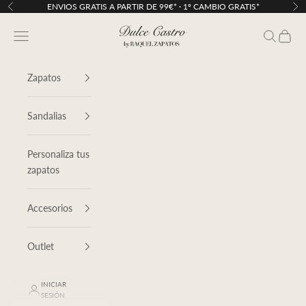
Ir al contenido
ENVIOS GRATIS A PARTIR DE 99€* · 1º CAMBIO GRATIS*
Anterior
Sig
Dulce Castro
Menú
Buscar
Cesta
Zapatos
Sandalias
Personaliza tus
zapatos
Accesorios
Outlet
INICIAR
SESIÓN