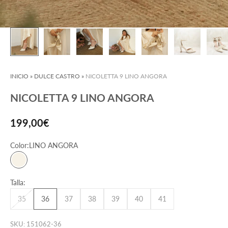
INICIO
»
DULCE CASTRO
»
NICOLETTA 9 LINO ANGORA
NICOLETTA 9 LINO ANGORA
Precio de oferta
199,00€
Color:
LINO ANGORA
LINO ANGORA
Talla:
35
36
37
38
39
40
41
SKU: 151062-36