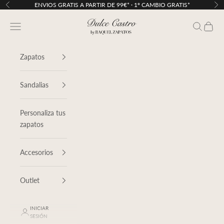
Ir al contenido
ENVIOS GRATIS A PARTIR DE 99€* · 1º CAMBIO GRATIS*
Anterior
Sig
Dulce Castro
Menú
Buscar
Cesta
Zapatos
Sandalias
Personaliza tus
zapatos
Accesorios
Outlet
INICIAR
SESIÓN