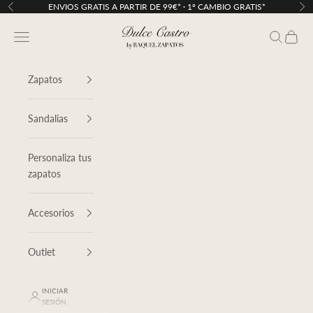
Ir al contenido
ENVIOS GRATIS A PARTIR DE 99€* · 1º CAMBIO GRATIS*
Anterior
Sig
Dulce Castro
Menú
Buscar
Cesta
Zapatos
Sandalias
Personaliza tus
zapatos
Accesorios
Outlet
INICIAR
SESIÓN