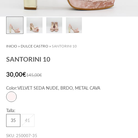
INICIO
»
DULCE CASTRO
»
SANTORINI 10
SANTORINI 10
Precio de oferta
30,00€
Precio normal
145,00€
Color:
VELVET SEDA NUDE, BRDO, METAL CAVA
VELVET SEDA NUDE, BRDO, METAL CAVA
Talla:
35
41
SKU: 250007-35