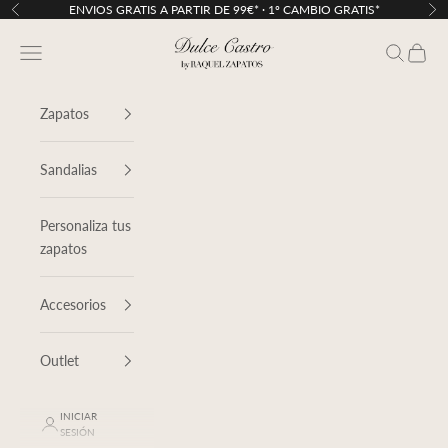
Ir al contenido
ENVIOS GRATIS A PARTIR DE 99€* · 1º CAMBIO GRATIS*
Anterior
Sig
Dulce Castro
Menú
Buscar
Cesta
Zapatos
Sandalias
Personaliza tus
zapatos
Accesorios
Outlet
INICIAR
SESIÓN