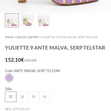
INICIO
»
DULCE CASTRO
»
YULIETTE 9 ANTE MALVA, SERP TELSTAR
YULIETTE 9 ANTE MALVA, SERP TELSTAR
Precio de oferta
152,10€
Precio normal
169,00€
Color:
ANTE MALVA, SERP TELSTAR
ANTE MALVA, SERP TELSTAR
Talla:
37
38
39
41
SKU: 274150-37